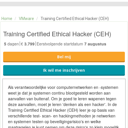
CATEGORIE
TRAININGEN
Home
/
VMware
/
Training Certified Ethical Hacker (CEH)
OVER ONS
CONTACT
Training Certified Ethical Hacker (CEH)
SKILLS ALCHEMIST
5
dagen
€
3.799
Eerstvolgende startdatum
7 augustus
Bel mij
Ik wil me inschrijven
Als verantwoordelijke voor computernetwerken en -systemen
weet je dat je systemen continu blootgesteld worden aan
aanvallen van buitenaf. Om je goed te leren wapenen tegen
deze aanvallen, moet je leren 'denken als een hacker'. In de
Training Certified Ethical Hacker (CEH) leer je op basis van
verschillende test- scan- en hackingmethoden je netwerken
en systemen testen op beveiligingsrisico's en welke
maatregelen je kunt nemen om deze risico's zo klein mogelijk