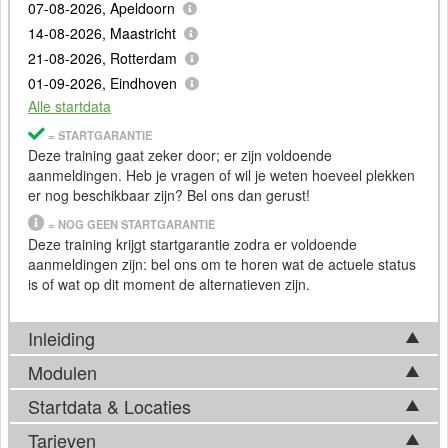
07-08-2026, Apeldoorn
14-08-2026, Maastricht
21-08-2026, Rotterdam
01-09-2026, Eindhoven
Alle startdata
= STARTGARANTIE
Deze training gaat zeker door; er zijn voldoende
aanmeldingen. Heb je vragen of wil je weten hoeveel plekken
er nog beschikbaar zijn? Bel ons dan gerust!
= NOG GEEN STARTGARANTIE
Deze training krijgt startgarantie zodra er voldoende
aanmeldingen zijn: bel ons om te horen wat de actuele status
is of wat op dit moment de alternatieven zijn.
Inleiding
Modulen
Ethisch hacken
Startdata & Locaties
Modulen training Certified Ethical Hacker
Als verantwoordelijke voor computernetwerken en -systemen
Tarieven
weet je dat je systemen continu blootgesteld worden aan