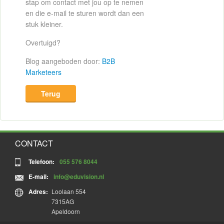
stap om contact met jou op te nemen
en die e-mail te sturen wordt dan een
stuk kleiner.
Overtuigd?
Blog aangeboden door:
B2B
Marketeers
Terug
CONTACT
Telefoon:
055 576 8044
E-mail:
info@eduvision.nl
Adres:
Loolaan 554
7315AG
Apeldoorn