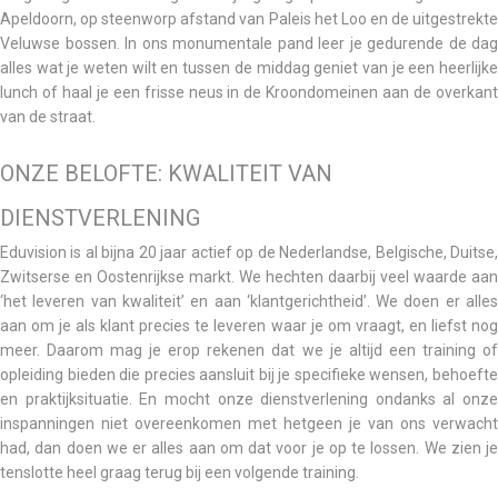
Apeldoorn, op steenworp afstand van Paleis het Loo en de uitgestrekte
Veluwse bossen. In ons monumentale pand leer je gedurende de dag
alles wat je weten wilt en tussen de middag geniet van je een heerlijke
lunch of haal je een frisse neus in de Kroondomeinen aan de overkant
van de straat.
ONZE BELOFTE: KWALITEIT VAN
DIENSTVERLENING
Eduvision is al bijna 20 jaar actief op de Nederlandse, Belgische, Duitse,
Zwitserse en Oostenrijkse markt. We hechten daarbij veel waarde aan
‘het leveren van kwaliteit’ en aan ‘klantgerichtheid’. We doen er alles
aan om je als klant precies te leveren waar je om vraagt, en liefst nog
meer. Daarom mag je erop rekenen dat we je altijd een training of
opleiding bieden die precies aansluit bij je specifieke wensen, behoefte
en praktijksituatie. En mocht onze dienstverlening ondanks al onze
inspanningen niet overeenkomen met hetgeen je van ons verwacht
had, dan doen we er alles aan om dat voor je op te lossen. We zien je
tenslotte heel graag terug bij een volgende training.