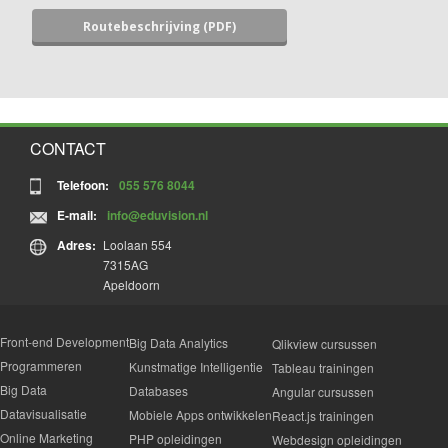
Routebeschrijving (PDF)
CONTACT
Telefoon:
055 576 8044
E-mail:
info@eduvision.nl
Adres:
Loolaan 554
7315AG
Apeldoorn
Front-end Development
Big Data Analytics
Qlikview cursussen
Programmeren
Kunstmatige Intelligentie
Tableau trainingen
Big Data
Databases
Angular cursussen
Datavisualisatie
Mobiele Apps ontwikkelen
React.js trainingen
Online Marketing
PHP opleidingen
Webdesign opleidingen