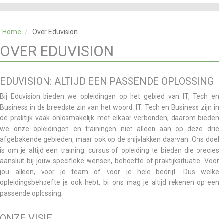
CATEGORIE
TRAININGEN
Home
/
Over Eduvision
OVER ONS
OVER EDUVISION
CONTACT
SKILLS ALCHEMIST
EDUVISION: ALTIJD EEN PASSENDE OPLOSSING
Bij Eduvision bieden we opleidingen op het gebied van IT, Tech en
Business in de breedste zin van het woord. IT, Tech en Business zijn in
de praktijk vaak onlosmakelijk met elkaar verbonden; daarom bieden
we onze opleidingen en trainingen niet alleen aan op deze drie
afgebakende gebieden, maar ook op de snijvlakken daarvan. Ons doel
is om je altijd een training, cursus of opleiding te bieden die precies
aansluit bij jouw specifieke wensen, behoefte of praktijksituatie. Voor
jou alleen, voor je team of voor je hele bedrijf. Dus welke
opleidingsbehoefte je ook hebt, bij ons mag je altijd rekenen op een
passende oplossing.
ONZE VISIE