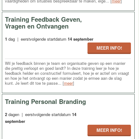
vaardigheden om situaties bespreekbaar te maken, eige... [
meer
]
Training Feedback Geven,
Vragen en Ontvangen
1
dag | eerstvolgende startdatum
14 september
MEER INFO!
Wil je feedback binnen je team en organisatie geven op een manier
die prettig verloopt en goed landt? In deze training leer je hoe je
feedback helder en constructief formuleert, hoe je er actief om vraagt
en hoe je het ontvangt op een manier zodat je ermee aan de slag
kunt. Je leert dit toe te passe... [
meer
]
Training Personal Branding
2
dagen | eerstvolgende startdatum
14
september
MEER INFO!