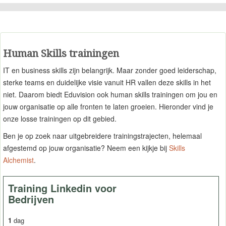
CATEGORIE
TRAININGEN
OVER ONS
CONTACT
Human Skills trainingen
SKILLS ALCHEMIST
IT en business skills zijn belangrijk. Maar zonder goed leiderschap,
sterke teams en duidelijke visie vanuit HR vallen deze skills in het
niet. Daarom biedt Eduvision ook human skills trainingen om jou en
jouw organisatie op alle fronten te laten groeien. Hieronder vind je
onze losse trainingen op dit gebied.
Ben je op zoek naar uitgebreidere trainingstrajecten, helemaal
afgestemd op jouw organisatie? Neem een kijkje bij
Skills
Alchemist
.
Training Linkedin voor
Bedrijven
1
dag