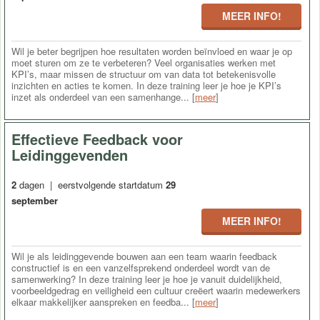
MEER INFO!
Wil je beter begrijpen hoe resultaten worden beïnvloed en waar je op
moet sturen om ze te verbeteren? Veel organisaties werken met
KPI’s, maar missen de structuur om van data tot betekenisvolle
inzichten en acties te komen. In deze training leer je hoe je KPI’s
inzet als onderdeel van een samenhange... [
meer
]
Effectieve Feedback voor
Leidinggevenden
2
dagen | eerstvolgende startdatum
29
september
MEER INFO!
Wil je als leidinggevende bouwen aan een team waarin feedback
constructief is en een vanzelfsprekend onderdeel wordt van de
samenwerking? In deze training leer je hoe je vanuit duidelijkheid,
voorbeeldgedrag en veiligheid een cultuur creëert waarin medewerkers
elkaar makkelijker aanspreken en feedba... [
meer
]