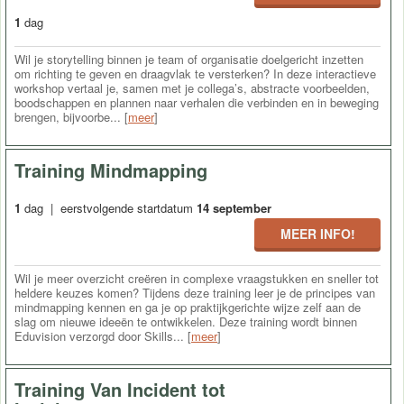
1
dag
Wil je storytelling binnen je team of organisatie doelgericht inzetten
om richting te geven en draagvlak te versterken? In deze interactieve
workshop vertaal je, samen met je collega’s, abstracte voorbeelden,
boodschappen en plannen naar verhalen die verbinden en in beweging
brengen, bijvoorbe... [
meer
]
Training Mindmapping
1
dag | eerstvolgende startdatum
14 september
MEER INFO!
Wil je meer overzicht creëren in complexe vraagstukken en sneller tot
heldere keuzes komen? Tijdens deze training leer je de principes van
mindmapping kennen en ga je op praktijkgerichte wijze zelf aan de
slag om nieuwe ideeën te ontwikkelen. Deze training wordt binnen
Eduvision verzorgd door Skills... [
meer
]
Training Van Incident tot