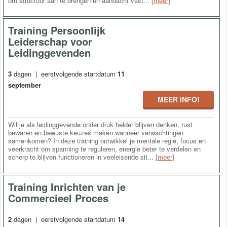
om structuur aan te brengen en aandacht vast... [
meer
]
Training Persoonlijk
Leiderschap voor
Leidinggevenden
3
dagen | eerstvolgende startdatum
11
september
MEER INFO!
Wil je als leidinggevende onder druk helder blijven denken, rust
bewaren en bewuste keuzes maken wanneer verwachtingen
samenkomen? In deze training ontwikkel je mentale regie, focus en
veerkracht om spanning te reguleren, energie beter te verdelen en
scherp te blijven functioneren in veeleisende sit... [
meer
]
Training Inrichten van je
Commercieel Proces
2
dagen | eerstvolgende startdatum
14