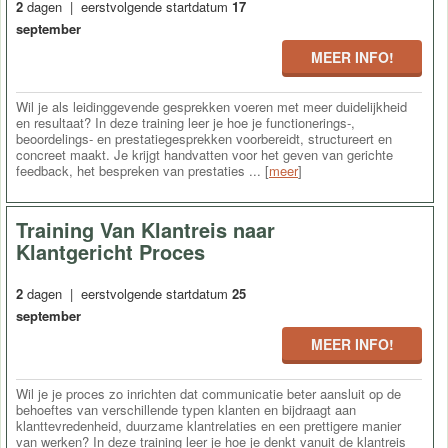
2
dagen | eerstvolgende startdatum
17
september
MEER INFO!
Wil je als leidinggevende gesprekken voeren met meer duidelijkheid
en resultaat? In deze training leer je hoe je functionerings-,
beoordelings- en prestatiegesprekken voorbereidt, structureert en
concreet maakt. Je krijgt handvatten voor het geven van gerichte
feedback, het bespreken van prestaties ... [
meer
]
Training Van Klantreis naar
Klantgericht Proces
2
dagen | eerstvolgende startdatum
25
september
MEER INFO!
Wil je je proces zo inrichten dat communicatie beter aansluit op de
behoeftes van verschillende typen klanten en bijdraagt aan
klanttevredenheid, duurzame klantrelaties en een prettigere manier
van werken? In deze training leer je hoe je denkt vanuit de klantreis