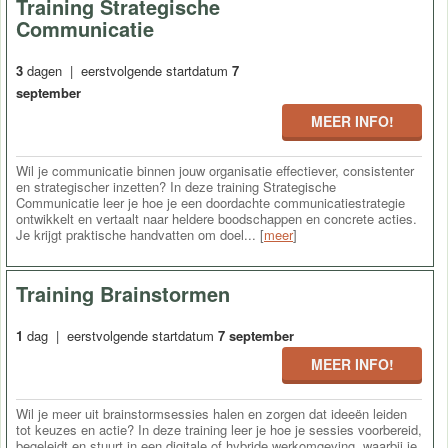
Training Strategische
Communicatie
3
dagen | eerstvolgende startdatum
7
september
MEER INFO!
Wil je communicatie binnen jouw organisatie effectiever, consistenter
en strategischer inzetten? In deze training Strategische
Communicatie leer je hoe je een doordachte communicatiestrategie
ontwikkelt en vertaalt naar heldere boodschappen en concrete acties.
Je krijgt praktische handvatten om doel... [
meer
]
Training Brainstormen
1
dag | eerstvolgende startdatum
7 september
MEER INFO!
Wil je meer uit brainstormsessies halen en zorgen dat ideeën leiden
tot keuzes en actie? In deze training leer je hoe je sessies voorbereid,
begeleidt en stuurt in een digitale of hybride werkomgeving, waarbij je