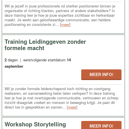
Wil je jezelf in jouw professionele rol sterker positioneren binnen je
organisatie of richting klanten, partners of andere stakeholders? In
deze training leer je hoe je jouw expertise zichtbaar en herkenbaar
maakt. Je werkt aan geloofwaardige communicatie, een heldere
positionering en consistente zi... [
meer
]
Training Leidinggeven zonder
formele macht
2
dagen | eerstvolgende startdatum
14
september
MEER INFO!
Wil je zonder formele leiderschapsrol toch richting en voortgang
realiseren, en samenwerking beter laten verlopen? In deze training
leer je hoe je met overtuigende communicatie, vertrouwen en scherp
inzicht draagvlak creëert en mensen in beweging krijgt. Je past dit
direct toe in gesprekken en samen... [
meer
]
Workshop Storytelling
MEER INFO!