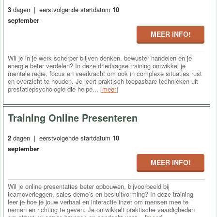
3
dagen | eerstvolgende startdatum
10
september
MEER INFO!
Wil je in je werk scherper blijven denken, bewuster handelen en je
energie beter verdelen? In deze driedaagse training ontwikkel je
mentale regie, focus en veerkracht om ook in complexe situaties rust
en overzicht te houden. Je leert praktisch toepasbare technieken uit
prestatiepsychologie die helpe... [
meer
]
Training Online Presenteren
2
dagen | eerstvolgende startdatum
10
september
MEER INFO!
Wil je online presentaties beter opbouwen, bijvoorbeeld bij
teamoverleggen, sales-demo’s en besluitvorming? In deze training
leer je hoe je jouw verhaal en interactie inzet om mensen mee te
nemen en richting te geven. Je ontwikkelt praktische vaardigheden