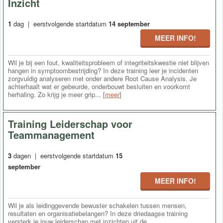
Inzicht
1
dag | eerstvolgende startdatum
14 september
MEER INFO!
Wil je bij een fout, kwaliteitsprobleem of integriteitskwestie niet blijven
hangen in symptoombestrijding? In deze training leer je incidenten
zorgvuldig analyseren met onder andere Root Cause Analysis. Je
achterhaalt wat er gebeurde, onderbouwt besluiten en voorkomt
herhaling. Zo krijg je meer grip... [
meer
]
Training Leiderschap voor
Teammanagement
3
dagen | eerstvolgende startdatum
15
september
MEER INFO!
Wil je als leidinggevende bewuster schakelen tussen mensen,
resultaten en organisatiebelangen? In deze driedaagse training
versterk je jouw leiderschap met inzichten uit de