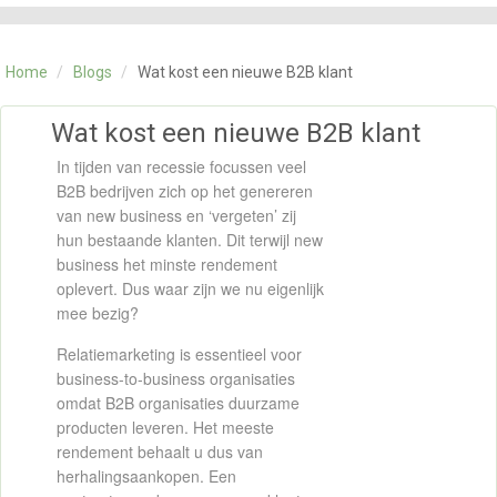
CATEGORIE
TRAININGEN
Home
/
Blogs
/
Wat kost een nieuwe B2B klant
OVER ONS
CONTACT
Wat kost een nieuwe B2B klant
SKILLS ALCHEMIST
In tijden van recessie focussen veel
B2B bedrijven zich op het genereren
van new business en ‘vergeten’ zij
hun bestaande klanten. Dit terwijl new
business het minste rendement
oplevert. Dus waar zijn we nu eigenlijk
mee bezig?
Relatiemarketing is essentieel voor
business-to-business organisaties
omdat B2B organisaties duurzame
producten leveren. Het meeste
rendement behaalt u dus van
herhalingsaankopen. Een