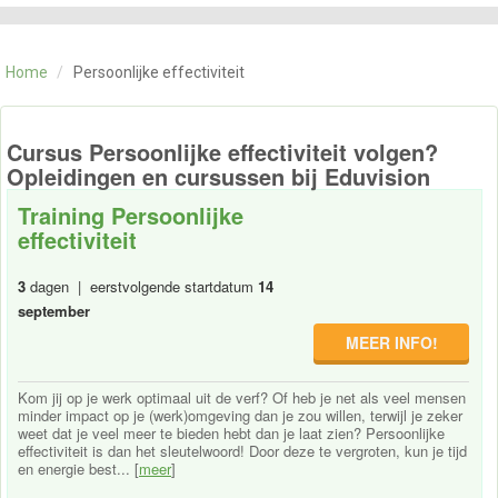
CATEGORIE
TRAININGEN
Home
/
Persoonlijke effectiviteit
OVER ONS
CONTACT
SKILLS ALCHEMIST
Cursus Persoonlijke effectiviteit volgen?
Opleidingen en cursussen bij Eduvision
Training Persoonlijke
effectiviteit
3
dagen | eerstvolgende startdatum
14
september
MEER INFO!
Kom jij op je werk optimaal uit de verf? Of heb je net als veel mensen
minder impact op je (werk)omgeving dan je zou willen, terwijl je zeker
weet dat je veel meer te bieden hebt dan je laat zien? Persoonlijke
effectiviteit is dan het sleutelwoord! Door deze te vergroten, kun je tijd
en energie best... [
meer
]