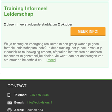
Training Informeel
Leiderschap
2
dagen | eerstvolgende startdatum
2 oktober
MEER INFO!
Wil je richting en voortgang realiseren in een groep waarin je geen
formele leiderschapsrol hebt? In deze training leer je hoe je vanuit je
inhoudelijke rol beweging creëert, afspraken laat werken en anderen
meeneemt in gezamenlijke doelen. Je werkt aan het aanbrengen van
structuur en helderheid en ... [
meer
]
CONTACT
Telefoon:
055 576 8044
E-mail:
info@eduvision.nl
Adres:
Loolaan 554