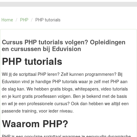
CATEGORIE
TRAININGEN
Home
/
PHP
/
PHP tutorials
OVER ONS
CONTACT
SKILLS ALCHEMIST
Cursus PHP tutorials volgen? Opleidingen
en cursussen bij Eduvision
PHP tutorials
Wil jij de scripttaal PHP leren? Zelf kunnen programmeren? Bij
Eduvision vind je handige PHP tutorials waar je zelf met PHP aan
de slag kan. We hebben gratis blogs, whitepapers, video tutorials
en je kunt gratis proeflessen volgen. Ben je bekend met de basis
en wil je een professionele cursus? Ook dan hebben we altijd een
passende training, voor ieder niveau.
Waarom PHP?
PHP is een populaire scripttaal waarmee je eenvoudig dynamische