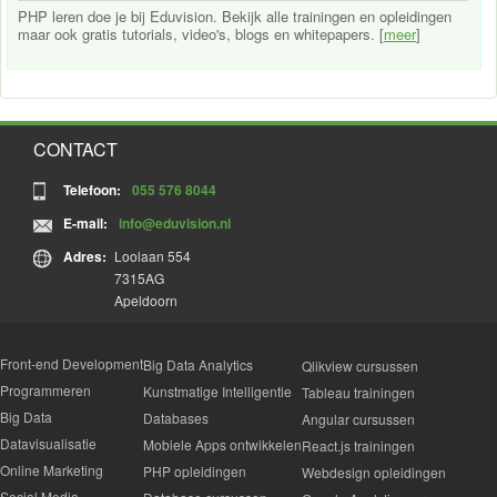
PHP leren doe je bij Eduvision. Bekijk alle trainingen en opleidingen
maar ook gratis tutorials, video's, blogs en whitepapers. [
meer
]
CONTACT
Telefoon:
055 576 8044
E-mail:
info@eduvision.nl
Adres:
Loolaan 554
7315AG
Apeldoorn
Front-end Development
Big Data Analytics
Qlikview cursussen
Programmeren
Kunstmatige Intelligentie
Tableau trainingen
Big Data
Databases
Angular cursussen
Datavisualisatie
Mobiele Apps ontwikkelen
React.js trainingen
Online Marketing
PHP opleidingen
Webdesign opleidingen
Social Media