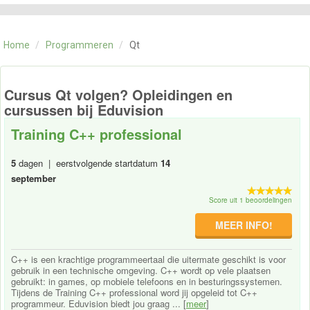
CATEGORIE
TRAININGEN
Home
/
Programmeren
/
Qt
OVER ONS
CONTACT
SKILLS ALCHEMIST
Cursus Qt volgen? Opleidingen en
cursussen bij Eduvision
Training C++ professional
5
dagen | eerstvolgende startdatum
14
september
Score uit 1 beoordelingen
MEER INFO!
C++ is een krachtige programmeertaal die uitermate geschikt is voor
gebruik in een technische omgeving. C++ wordt op vele plaatsen
gebruikt: in games, op mobiele telefoons en in besturingssystemen.
Tijdens de Training C++ professional word jij opgeleid tot C++
programmeur. Eduvision biedt jou graag ... [
meer
]