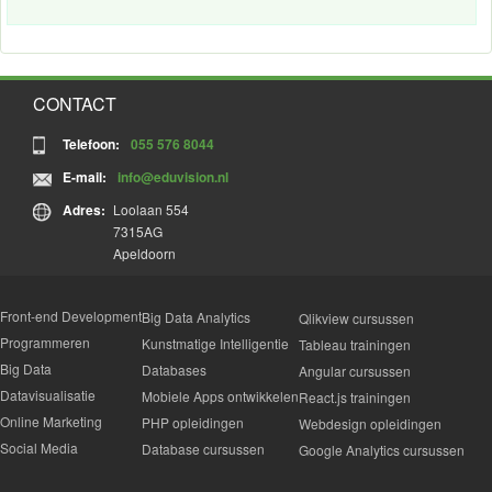
CONTACT
Telefoon:
055 576 8044
E-mail:
info@eduvision.nl
Adres:
Loolaan 554
7315AG
Apeldoorn
Front-end Development
Big Data Analytics
Qlikview cursussen
Programmeren
Kunstmatige Intelligentie
Tableau trainingen
Big Data
Databases
Angular cursussen
Datavisualisatie
Mobiele Apps ontwikkelen
React.js trainingen
Online Marketing
PHP opleidingen
Webdesign opleidingen
Social Media
Database cursussen
Google Analytics cursussen