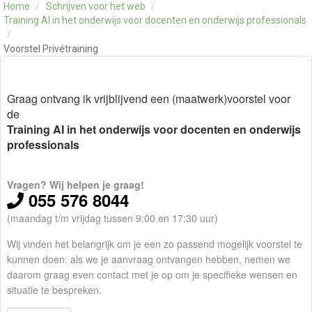
Home
/
Schrijven voor het web
/
OVER ONS
Training AI in het onderwijs voor docenten en onderwijs professionals
CONTACT
/
Voorstel Privétraining
SKILLS ALCHEMIST
Graag ontvang ik vrijblijvend een (maatwerk)voorstel voor
de
Training AI in het onderwijs voor docenten en onderwijs
professionals
Vragen? Wij helpen je graag!
055 576 8044
(maandag t/m vrijdag tussen 9:00 en 17:30 uur)
Wij vinden het belangrijk om je een zo passend mogelijk voorstel te
kunnen doen: als we je aanvraag ontvangen hebben, nemen we
daarom graag even contact met je op om je specifieke wensen en
situatie te bespreken.