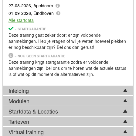
27-08-2026, Apeldoorn
01-09-2026, Eindhoven
Alle startdata
= STARTGARANTIE
Deze training gaat zeker door; er zijn voldoende
aanmeldingen. Heb je vragen of wil je weten hoeveel plekken
er nog beschikbaar zijn? Bel ons dan gerust!
= NOG GEEN STARTGARANTIE
Deze training krijgt startgarantie zodra er voldoende
aanmeldingen zijn: bel ons om te horen wat de actuele status
is of wat op dit moment de alternatieven zijn.
Inleiding
Modulen
Azure Key Vault is een beheerde service van
Microsoft
Azure
die organisaties in staat stelt om gevoelige informatie veilig op
Startdata & Locaties
Tijdens de Training Azure Key Vault komen in basis
te slaan, te beheren en te beschermen. Het gaat dan onder
onderstaande onderwerpen aan bod. Afhankelijk van
Tarieven
andere om het opslaan van sleutels, certificaten,
Kies uit 6 locatie(s) in Nederland. Ook beschikbaar in
ontwikkelingen op het vakgebied, kan de feitelijke
wachtwoorden en andere geheimen (secrets). Azure Key
Antwerpen
.
Virtual training
trainingsinhoud hier echter van afwijken. Bel ons gerust voor
Vault biedt natuurlijk ook integratie met andere Azure-