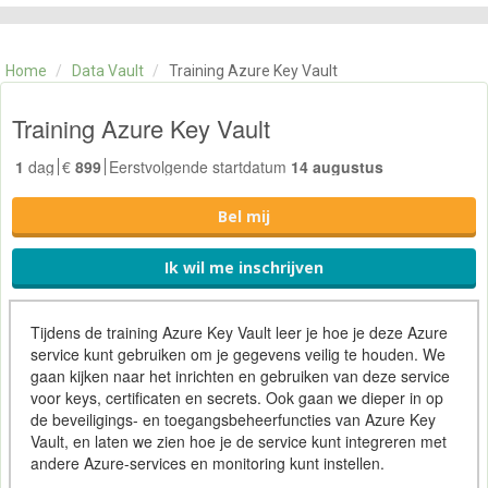
CATEGORIE
TRAININGEN
Home
/
Data Vault
/
Training Azure Key Vault
OVER ONS
CONTACT
Training Azure Key Vault
SKILLS ALCHEMIST
1
dag
€
899
Eerstvolgende startdatum
14 augustus
Bel mij
Ik wil me inschrijven
Tijdens de training Azure Key Vault leer je hoe je deze Azure
service kunt gebruiken om je gegevens veilig te houden. We
gaan kijken naar het inrichten en gebruiken van deze service
voor keys, certificaten en secrets. Ook gaan we dieper in op
de beveiligings- en toegangsbeheerfuncties van Azure Key
Vault, en laten we zien hoe je de service kunt integreren met
andere Azure-services en monitoring kunt instellen.