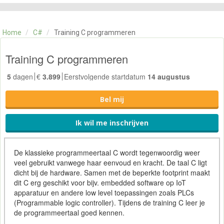
CATEGORIE
TRAININGEN
Home
/
C#
/
Training C programmeren
OVER ONS
CONTACT
Training C programmeren
SKILLS ALCHEMIST
5
dagen
€
3.899
Eerstvolgende startdatum
14 augustus
Bel mij
Ik wil me inschrijven
De klassieke programmeertaal C wordt tegenwoordig weer
veel gebruikt vanwege haar eenvoud en kracht. De taal C ligt
dicht bij de hardware. Samen met de beperkte footprint maakt
dit C erg geschikt voor bijv. embedded software op IoT
apparatuur en andere low level toepassingen zoals PLCs
(Programmable logic controller). Tijdens de training C leer je
de programmeertaal goed kennen.