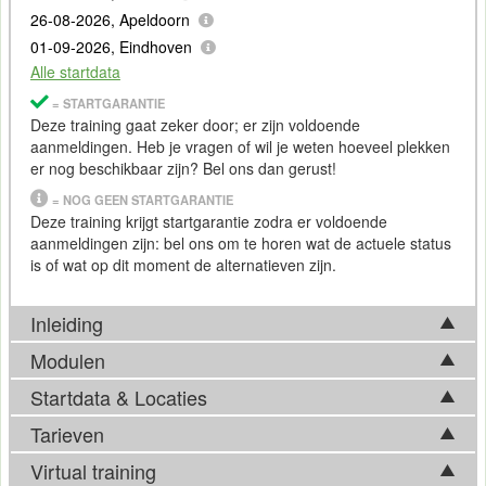
26-08-2026, Apeldoorn
01-09-2026, Eindhoven
Alle startdata
= STARTGARANTIE
Deze training gaat zeker door; er zijn voldoende
aanmeldingen. Heb je vragen of wil je weten hoeveel plekken
er nog beschikbaar zijn? Bel ons dan gerust!
= NOG GEEN STARTGARANTIE
Deze training krijgt startgarantie zodra er voldoende
aanmeldingen zijn: bel ons om te horen wat de actuele status
is of wat op dit moment de alternatieven zijn.
Inleiding
Modulen
De programmeertaal C is echt een klassieker. Het stamt al uit
de beginjaren ‘70 van de vorige eeuw en wordt nog steeds
Startdata & Locaties
Tijdens de Training C programmeren komen in basis
gebruikt. Momenteel wordt C vooral gebruikt voor low level
onderstaande onderwerpen aan bod. Afhankelijk van
Tarieven
toepassingen: in allerhande (IoT) apparatuur waar software
Kies uit 6 locatie(s) in Nederland. Ook beschikbaar in
ontwikkelingen op het vakgebied, kan de feitelijke
op draait die robuust is, niet te ingewikkeld en waar dicht
Antwerpen
.
Virtual training
trainingsinhoud hier echter van afwijken. Bel ons gerust voor
tegen de hardware aan geprogrammeerd kan worden.