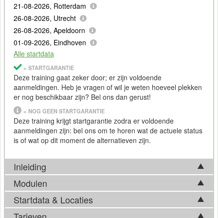
21-08-2026, Rotterdam
26-08-2026, Utrecht
26-08-2026, Apeldoorn
01-09-2026, Eindhoven
Alle startdata
= STARTGARANTIE
Deze training gaat zeker door; er zijn voldoende
aanmeldingen. Heb je vragen of wil je weten hoeveel plekken
er nog beschikbaar zijn? Bel ons dan gerust!
= NOG GEEN STARTGARANTIE
Deze training krijgt startgarantie zodra er voldoende
aanmeldingen zijn: bel ons om te horen wat de actuele status
is of wat op dit moment de alternatieven zijn.
Inleiding
Modulen
De Certified Information
Privacy
Manager (CIPM) is een
certificering die betrekking heeft op de borging van
data
Startdata & Locaties
Tijdens de Training Certified Information Privacy Manager
veiligheid en de naleving van privacywetgeving binnen een
(CIPM) komen in basis onderstaande onderwerpen aan bod.
Tarieven
organisatie. Deze standaard, zoals gedefinieerd door het