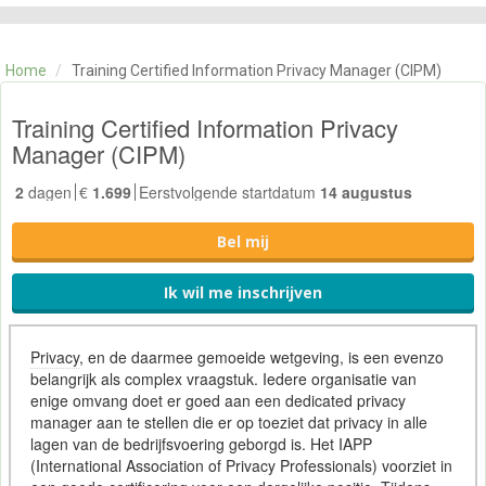
CATEGORIE
TRAININGEN
Home
/
Training Certified Information Privacy Manager (CIPM)
OVER ONS
CONTACT
Training Certified Information Privacy
SKILLS ALCHEMIST
Manager (CIPM)
2
dagen
€
1.699
Eerstvolgende startdatum
14 augustus
Bel mij
Ik wil me inschrijven
Privacy
, en de daarmee gemoeide wetgeving, is een evenzo
belangrijk als complex vraagstuk. Iedere organisatie van
enige omvang doet er goed aan een dedicated privacy
manager aan te stellen die er op toeziet dat privacy in alle
lagen van de bedrijfsvoering geborgd is. Het IAPP
(International Association of Privacy Professionals) voorziet in