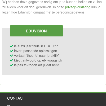
Wij hebben deze gegevens nodig om je te kunnen bellen en zullen
ze alleen voor dit doel gebruiken. In onze
privacyverklaring
kun je
lezen hoe Eduvision omgaat met je persoonsgegevens.
EDUVISION
is al 20 jaar thuis in IT & Tech
levert passende oplossingen
vertaalt ‘theorie’ naar ‘praktijk’
biedt antwoord op elk vraagstuk
is pas tevreden als jij dat bent
CONTACT