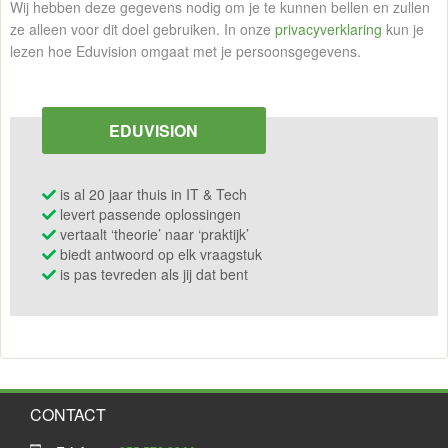
Wij hebben deze gegevens nodig om je te kunnen bellen en zullen
ze alleen voor dit doel gebruiken. In onze
privacyverklaring
kun je
lezen hoe Eduvision omgaat met je persoonsgegevens.
EDUVISION
is al 20 jaar thuis in IT & Tech
levert passende oplossingen
vertaalt ‘theorie’ naar ‘praktijk’
biedt antwoord op elk vraagstuk
is pas tevreden als jij dat bent
CONTACT