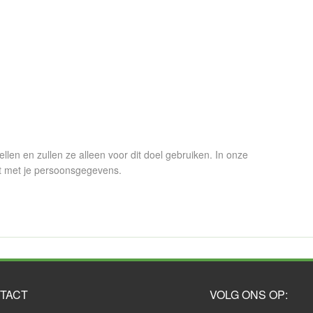
en en zullen ze alleen voor dit doel gebruiken. In onze
t met je persoonsgegevens.
TACT
VOLG ONS OP: