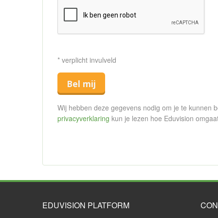
* verplicht invulveld
Bel mij
Wij hebben deze gegevens nodig om je te kunnen bell
privacyverklaring
kun je lezen hoe Eduvision omgaa
EDUVISION PLATFORM
CON