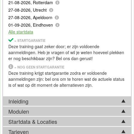
21-08-2026, Rotterdam
27-08-2026, Utrecht
27-08-2026, Apeldoorn
01-09-2026, Eindhoven
Alle startdata
= STARTGARANTIE
Deze training gaat zeker door; er zijn voldoende
aanmeldingen. Heb je vragen of wil je weten hoeveel plekken
er nog beschikbaar zijn? Bel ons dan gerust!
= NOG GEEN STARTGARANTIE
Deze training krijgt startgarantie zodra er voldoende
aanmeldingen zijn: bel ons om te horen wat de actuele status
is of wat op dit moment de alternatieven zijn.
Inleiding
Modulen
DevSecOps
Startdata & Locaties
Tijdens de Training DevSecOps integreren in je team komen
DevOps
staat voor de integratie van Development en
in basis onderstaande onderwerpen aan bod. Afhankelijk van
Tarieven
Operations teams. Beveiliging van software komt echter pas