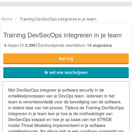
CATEGORIE
TRAININGEN
Home
/
Training DevSecOps integreren in je team
OVER ONS
CONTACT
Training DevSecOps integreren in je team
SKILLS ALCHEMIST
3
dagen
€
2.299
Eerstvolgende startdatum
14 augustus
Bel mij
Ik wil me inschrijven
Met DevSecOps integreer je software
security
in de
ontwikkelprocessen van je
DevOps
team. Iedereen in het
team is verantwoordelijk voor de beveiliging van de software,
in iedere fase van het proces. Tijdens de Training DevSecOps
integreren in je team leer je hoe je de methodologie van
DevSecOps toepast en hoe je op basis van het STRIDE
model Threat Modeling implementeert in je software
ontwikkelproces. Na afloop heb je een roadmap opgesteld om