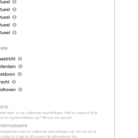
tueel
tueel
tueel
tueel
tueel
catie
astricht
otterdam
eldoorn
recht
indhoven
NTIE
eker door; er zijn voldoende aanmeldingen. Heb je vragen of wil je
en er nog beschikbaar zijn? Bel ons dan gerust!
STARTGARANTIE
 startgarantie zodra er voldoende aanmeldingen zijn: bel ons om te
 status is of wat op dit moment de alternatieven zijn.