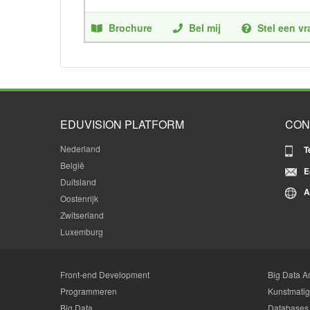
Brochure
Bel mij
Stel een v
EDUVISION PLATFORM
CON
Nederland
T
België
E
Duitsland
A
Oostenrijk
Zwitserland
Luxemburg
Front-end Development
Big Data An
Programmeren
Kunstmatige
Big Data
Databases