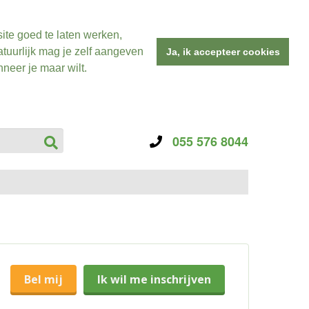
ite goed te laten werken,
tuurlijk mag je zelf aangeven
Ja, ik accepteer cookies
neer je maar wilt.
055 576 8044
Bel mij
Ik wil me inschrijven