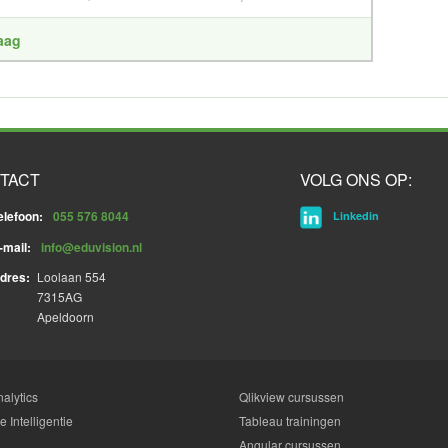
raag
TACT
VOLG ONS OP:
elefoon:
055 576 8044
Linkedin
-mail:
info@eduvision.nl
dres:
Loolaan 554
7315AG
Apeldoorn
alytics
Qlikview cursussen
 Intelligentie
Tableau trainingen
Angular cursussen