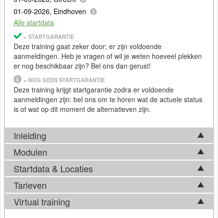
01-09-2026, Eindhoven
Alle startdata
= STARTGARANTIE
Deze training gaat zeker door; er zijn voldoende
aanmeldingen. Heb je vragen of wil je weten hoeveel plekken
er nog beschikbaar zijn? Bel ons dan gerust!
= NOG GEEN STARTGARANTIE
Deze training krijgt startgarantie zodra er voldoende
aanmeldingen zijn: bel ons om te horen wat de actuele status
is of wat op dit moment de alternatieven zijn.
Inleiding
Modulen
Microservices zijn in de wereld van cloud en schaalbare
software niet meer weg te denken. Omvangrijke complexe
Startdata & Locaties
Tijdens de Training Event Driven Architecture (EDA) komen in
applicaties worden opgedeeld in microservices die ieder een
basis onderstaande onderwerpen aan bod. Afhankelijk van
Tarieven
taak voor zich nemen. Het voordeel hiervan is dat het
Kies uit 6 locatie(s) in Nederland. Ook beschikbaar in
ontwikkelingen op het vakgebied, kan de feitelijke
platform voorspelbaarder wordt, makkelijker te schalen en
Antwerpen
.
Virtual training
trainingsinhoud hier echter van afwijken. Bel ons gerust voor
fouttolerantie beter te managen is.
Tarief
meer informatie over de actuele inhoud.