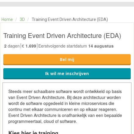
CATEGORIE
TRAININGEN
Home
/
3D
/
Training Event Driven Architecture (EDA)
OVER ONS
CONTACT
Training Event Driven Architecture (EDA)
SKILLS ALCHEMIST
2
dagen
€
1.699
Eerstvolgende startdatum
14 augustus
Bel mij
Ik wil me inschrijven
Steeds meer schaalbare software wordt ontwikkeld op basis
van Event Driven Architecture. Bij deze architectuur worden
wordt de software opgedeeld in kleine microservices die
continu met elkaar communiceren en op elkaar reageren.
Event Driven Architecture is onafhankelijk van een bepaalde
programmeertaal, cloud of software.
Kies hier je training