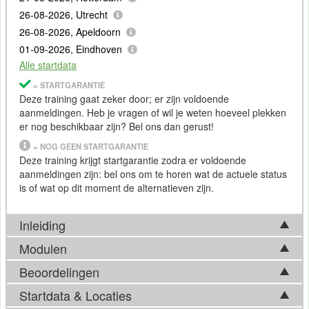
26-08-2026, Utrecht
26-08-2026, Apeldoorn
01-09-2026, Eindhoven
Alle startdata
= STARTGARANTIE
Deze training gaat zeker door; er zijn voldoende
aanmeldingen. Heb je vragen of wil je weten hoeveel plekken
er nog beschikbaar zijn? Bel ons dan gerust!
= NOG GEEN STARTGARANTIE
Deze training krijgt startgarantie zodra er voldoende
aanmeldingen zijn: bel ons om te horen wat de actuele status
is of wat op dit moment de alternatieven zijn.
Inleiding
Modulen
Gitlab is een compleet
DevOps
platform waarin je je
agile
development
processen, CI/CD pipelines en code repositories
Beoordelingen
Tijdens de Training Gitlab Fundamentals komen in basis
volledig kunt plannen, beheren en monitoren. Met deze
onderstaande onderwerpen aan bod. Afhankelijk van
Startdata & Locaties
standaard integratie van DevOps tools is Gitlab een populair
Anouk Veldhuis
ontwikkelingen op het vakgebied, kan de feitelijke