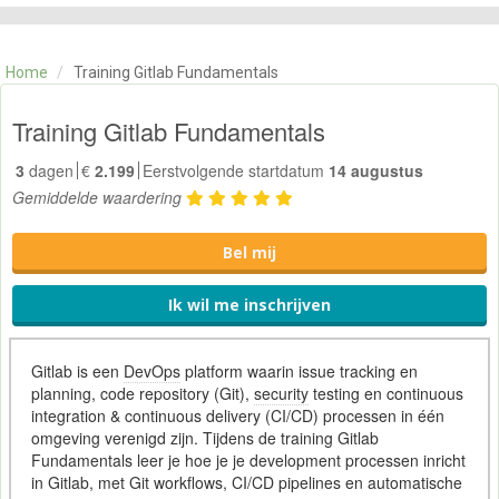
CATEGORIE
TRAININGEN
Home
/
Training Gitlab Fundamentals
OVER ONS
CONTACT
Training Gitlab Fundamentals
SKILLS ALCHEMIST
3
dagen
€
2.199
Eerstvolgende startdatum
14 augustus
Gemiddelde waardering
Bel mij
Ik wil me inschrijven
Gitlab is een
DevOps
platform waarin issue tracking en
planning, code repository (Git),
security
testing en continuous
integration & continuous delivery (CI/CD) processen in één
omgeving verenigd zijn. Tijdens de training Gitlab
Fundamentals leer je hoe je je development processen inricht
in Gitlab, met Git workflows, CI/CD pipelines en automatische