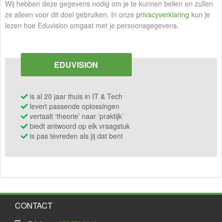
Wij hebben deze gegevens nodig om je te kunnen bellen en zullen
ze alleen voor dit doel gebruiken. In onze
privacyverklaring
kun je
lezen hoe Eduvision omgaat met je persoonsgegevens.
EDUVISION
is al 20 jaar thuis in IT & Tech
levert passende oplossingen
vertaalt ‘theorie’ naar ‘praktijk’
biedt antwoord op elk vraagstuk
is pas tevreden als jij dat bent
CONTACT