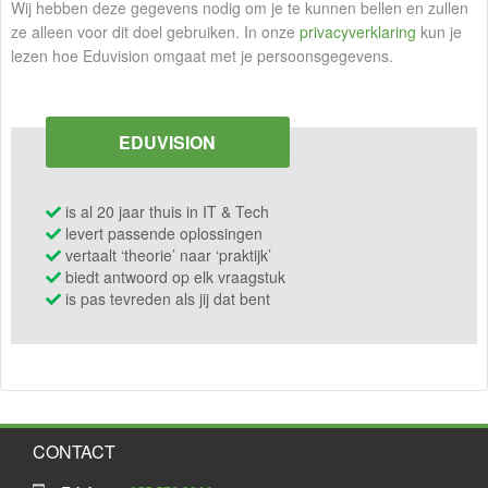
Wij hebben deze gegevens nodig om je te kunnen bellen en zullen
ze alleen voor dit doel gebruiken. In onze
privacyverklaring
kun je
lezen hoe Eduvision omgaat met je persoonsgegevens.
EDUVISION
is al 20 jaar thuis in IT & Tech
levert passende oplossingen
vertaalt ‘theorie’ naar ‘praktijk’
biedt antwoord op elk vraagstuk
is pas tevreden als jij dat bent
CONTACT