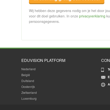
Wij hebben deze gegevens nodig om je het door jou 
voor dit doel gebruiken. In onze
privacyverklaring
ku
persoonsgegevens.
EDUVISION PLATFORM
CON
Nederland
T
België
E
Duitsland
A
Oostenrijk
Zwitserland
Luxemburg