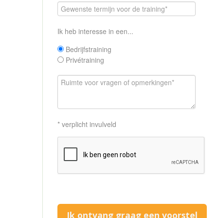
Ik heb interesse in een...
Bedrijfstraining
Privétraining
* verplicht invulveld
Ik ontvang graag een voorstel