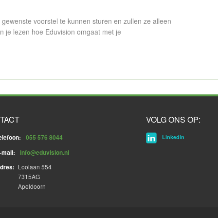
gewenste voorstel te kunnen sturen en zullen ze alleen
n je lezen hoe Eduvision omgaat met je
TACT
VOLG ONS OP:
elefoon:
055 576 8044
Linkedin
-mail:
info@eduvision.nl
dres:
Loolaan 554
7315AG
Apeldoorn