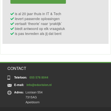
is al 20 jaar thuis in IT & Tech
levert passende oplossingen
vertaalt ‘theorie’ naar ‘praktijk’
biedt antwoord op elk vraagstuk
is pas tevreden als jij dat bent
CONTACT
Telefoon:
055 576 8044
E-mail:
info@eduvision.nl
Adres:
Loolaan 554
7315AG
Apeldoorn