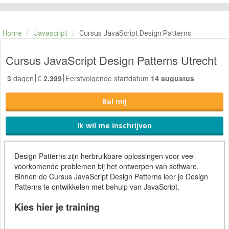
CATEGORIE
TRAININGEN
Home
/
Javascript
/
Cursus JavaScript Design Patterns
OVER ONS
CONTACT
Cursus JavaScript Design Patterns Utrecht
SKILLS ALCHEMIST
3
dagen
€
2.399
Eerstvolgende startdatum
14 augustus
Bel mij
Ik wil me inschrijven
Design Patterns zijn herbruikbare oplossingen voor veel
voorkomende problemen bij het ontwerpen van software.
Binnen de Cursus JavaScript Design Patterns leer je Design
Patterns te ontwikkelen met behulp van
JavaScript
.
Kies hier je training