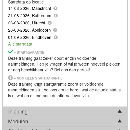
Startdata op locatie
14-08-2026, Maastricht
21-08-2026, Rotterdam
26-08-2026, Utrecht
26-08-2026, Apeldoorn
01-09-2026, Eindhoven
Alle startdata
= STARTGARANTIE
Deze training gaat zeker door; er zijn voldoende
aanmeldingen. Heb je vragen of wil je weten hoeveel plekken
er nog beschikbaar zijn? Bel ons dan gerust!
= NOG GEEN STARTGARANTIE
Deze training krijgt startgarantie zodra er voldoende
aanmeldingen zijn: bel ons om te horen wat de actuele status
is of wat op dit moment de alternatieven zijn.
Inleiding
Modulen
Jira
biedt uitgebreide mogelijkheden om
agile
processen te
ondersteunen, maar naarmate teams groeien en processen