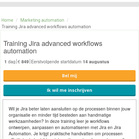
CATEGORIE
TRAININGEN
Home
/
Marketing automation
/
OVER ONS
Training Jira advanced workflows automation
CONTACT
SKILLS ALCHEMIST
Training Jira advanced workflows
automation
1
dag
€
849
Eerstvolgende startdatum
14 augustus
Bel mij
Ik wil me inschrijven
Wil je
Jira
beter laten aansluiten op de processen binnen jouw
organisatie en minder tijd besteden aan handmatige
werkzaamheden? In deze training leer je workflows
ontwerpen, aanpassen en automatiseren met Jira en Jira
Automation. Je krijgt praktische handvatten om processen