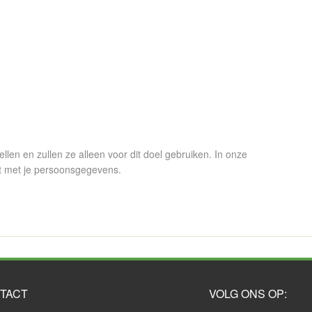
en en zullen ze alleen voor dit doel gebruiken. In onze
t met je persoonsgegevens.
TACT
VOLG ONS OP: