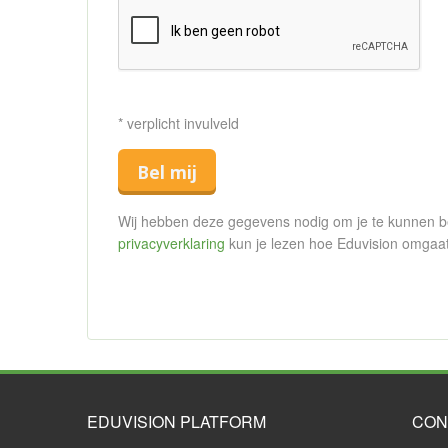
* verplicht invulveld
Bel mij
Wij hebben deze gegevens nodig om je te kunnen bell
privacyverklaring
kun je lezen hoe Eduvision omgaa
EDUVISION PLATFORM
CON