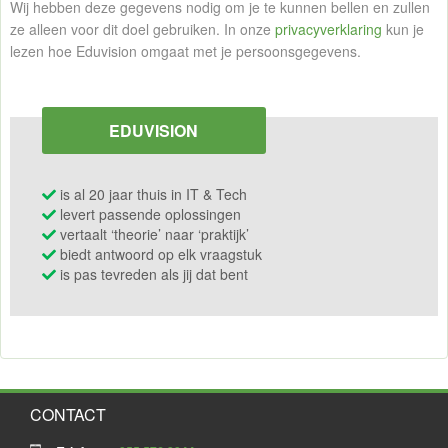
Wij hebben deze gegevens nodig om je te kunnen bellen en zullen
ze alleen voor dit doel gebruiken. In onze
privacyverklaring
kun je
lezen hoe Eduvision omgaat met je persoonsgegevens.
EDUVISION
is al 20 jaar thuis in IT & Tech
levert passende oplossingen
vertaalt ‘theorie’ naar ‘praktijk’
biedt antwoord op elk vraagstuk
is pas tevreden als jij dat bent
CONTACT