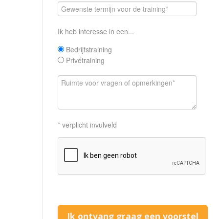
Ik heb interesse in een...
Bedrijfstraining
Privétraining
* verplicht invulveld
Ik ontvang graag een voorstel