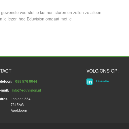
gewenste voorstel te kunnen sturen en zullen ze alleen
n je lezen hoe Eduvision omgaat met je
TACT
VOLG ONS OP:
elefoon:
055 576 8044
Linkedin
-mail:
info@eduvision.nl
dres:
Loolaan 554
7315AG
Apeldoorn