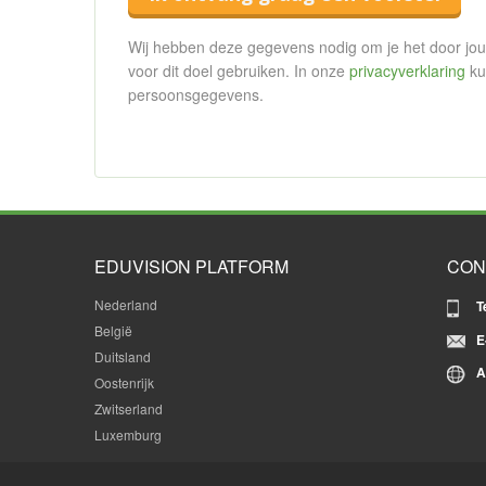
Wij hebben deze gegevens nodig om je het door jou 
voor dit doel gebruiken. In onze
privacyverklaring
ku
persoonsgegevens.
EDUVISION PLATFORM
CON
Nederland
T
België
E
Duitsland
A
Oostenrijk
Zwitserland
Luxemburg