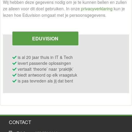
Wij hebben deze gegevens nodig om je te kunnen bellen en zullen
ze alleen voor dit doel gebruiken. In onze
privacyverklaring
kun je
lezen hoe Eduvision omgaat met je persoonsgegevens.
EDUVISION
is al 20 jaar thuis in IT & Tech
levert passende oplossingen
vertaalt ‘theorie’ naar ‘praktijk’
biedt antwoord op elk vraagstuk
is pas tevreden als jij dat bent
CONTACT