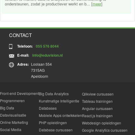
ondersteunen, zodat je productiever werkt en b... [
meer
]
CONTACT
Telefoon:
055 576 8044
E-mail:
info@eduvision.nl
Adres:
Loolaan 554
7315AG
Apeldoorn
Front-end Development
Big Data Analytics
Qlikview cursussen
Programmeren
Kunstmatige Intelligentie
Tableau trainingen
Big Data
Databases
Angular cursussen
Datavisualisatie
Mobiele Apps ontwikkelen
React.js trainingen
Online Marketing
PHP opleidingen
Webdesign opleidingen
Social Media
Database cursussen
Google Analytics cursussen