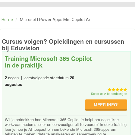
CATEGORIE
TRAININGEN
Home
/
Microsoft Power Apps Met Copilot Ai
OVER ONS
CONTACT
SKILLS ALCHEMIST
Cursus volgen? Opleidingen en cursussen
bij Eduvision
Training Microsoft 365 Copilot
in de praktijk
2
dagen | eerstvolgende startdatum
20
augustus
Score uit 2 beoordelingen
MEER INFO!
Wil je ontdekken hoe Microsoft 365 Copilot je helpt om dagelijkse
werkzaamheden sneller en eenvoudiger uit te voeren? In deze training
leer je hoe je AI toepast binnen bekende Microsoft 365-apps om
teksten te maken, data te analyseren en samenwerking te