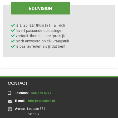
EDUVISION
is al 20 jaar thuis in IT & Tech
levert passende oplossingen
vertaalt ‘theorie’ naar ‘praktijk’
biedt antwoord op elk vraagstuk
is pas tevreden als jij dat bent
CONTACT
Telefoon:
055 576 8044
E-mail:
info@eduvision.nl
Adres:
Loolaan 554
7315AG