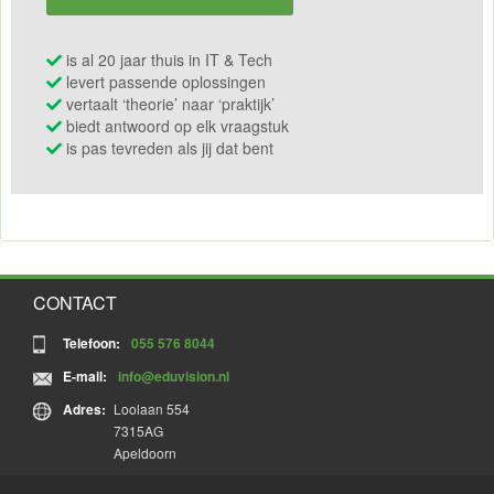
is al 20 jaar thuis in IT & Tech
levert passende oplossingen
vertaalt ‘theorie’ naar ‘praktijk’
biedt antwoord op elk vraagstuk
is pas tevreden als jij dat bent
CONTACT
Telefoon:
055 576 8044
E-mail:
info@eduvision.nl
Adres:
Loolaan 554
7315AG
Apeldoorn