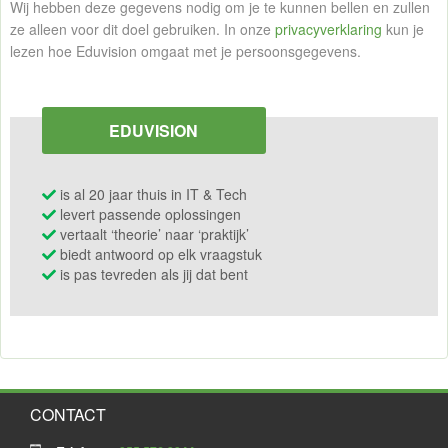
Wij hebben deze gegevens nodig om je te kunnen bellen en zullen
ze alleen voor dit doel gebruiken. In onze
privacyverklaring
kun je
lezen hoe Eduvision omgaat met je persoonsgegevens.
EDUVISION
is al 20 jaar thuis in IT & Tech
levert passende oplossingen
vertaalt ‘theorie’ naar ‘praktijk’
biedt antwoord op elk vraagstuk
is pas tevreden als jij dat bent
CONTACT