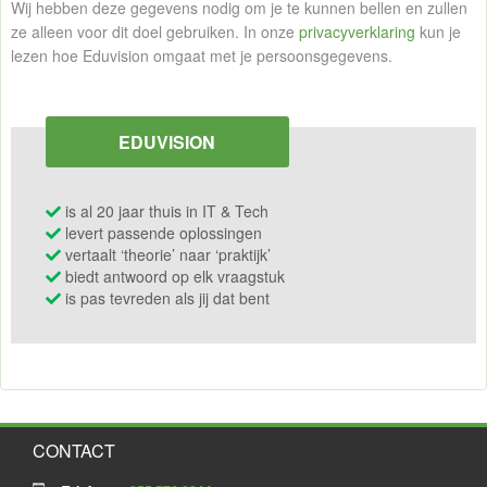
Wij hebben deze gegevens nodig om je te kunnen bellen en zullen
ze alleen voor dit doel gebruiken. In onze
privacyverklaring
kun je
lezen hoe Eduvision omgaat met je persoonsgegevens.
EDUVISION
is al 20 jaar thuis in IT & Tech
levert passende oplossingen
vertaalt ‘theorie’ naar ‘praktijk’
biedt antwoord op elk vraagstuk
is pas tevreden als jij dat bent
CONTACT