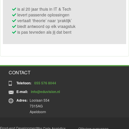
is al 20 jaar thuis in IT & Tech
levert passende oplossingen
vertaalt ‘theorie’ naar ‘praktijk’
biedt antwoord op elk vraagstuk
is pas tevreden als jij dat bent
CONTACT
Telefoon:
055 576 8044
E-mail:
info@eduvision.nl
Adres:
Loolaan 554
7315AG
Apeldoorn
Front-end Development
Big Data Analytics
Qlikview cursussen