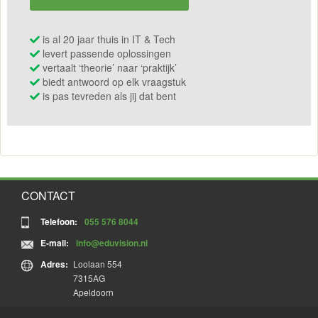
is al 20 jaar thuis in IT & Tech
levert passende oplossingen
vertaalt ‘theorie’ naar ‘praktijk’
biedt antwoord op elk vraagstuk
is pas tevreden als jij dat bent
CONTACT
Telefoon:
055 576 8044
E-mail:
info@eduvision.nl
Adres:
Loolaan 554
7315AG
Apeldoorn