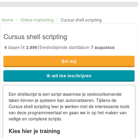
CATEGORIE
TRAININGEN
Home
/
Online marketing
/
Cursus shell scripting
OVER ONS
CONTACT
Cursus shell scripting
SKILLS ALCHEMIST
4
dagen
€
2.899
Eerstvolgende startdatum
7 augustus
Bel mij
Ik wil me inschrijven
Een shellscript is een script waarmee je veelvoorkomende
taken binnen je systeem kan automatiseren. Tijdens de
Cursus shell scripting leer je werken met de interessante tools
van deze programmeertaal en gaan we in op het maken van
veilige en complexe scripts.
Kies hier je training