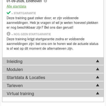
01-09-2026, Eindhoven
Alle startdata
= STARTGARANTIE
Deze training gaat zeker door; er zijn voldoende
aanmeldingen. Heb je vragen of wil je weten hoeveel plekken
er nog beschikbaar zijn? Bel ons dan gerust!
= NOG GEEN STARTGARANTIE
Deze training krijgt startgarantie zodra er voldoende
aanmeldingen zijn: bel ons om te horen wat de actuele status
is of wat op dit moment de alternatieven zijn.
Inleiding
Modulen
Tijdens de Cursus shell scripting
Startdata & Locaties
Tijdens de Cursus shell scripting komen de volgende
Systeembeheerders die scripts maken voor complexe taken
onderwerpen aan bod:
Tarieven
en deze ook willen beveiligen is een lastige kwestie. De shell
Kies uit 6 locatie(s) in Nederland. Ook beschikbaar in
Overzicht verschillende shells
(dat ook vaak wordt gebruikt met
Linux
) biedt de
Antwerpen
.
Virtual training
Gevorderde mogelijkheden van I/O redirection
systeembeheerder vele mogelijkheden om deze beveiligde en
Tarief
Functies
complexe scripts te ontwikkelen. Tijdens de Cursus shell
Wil je de door jou gewenste training liever
virtueel
(online)
Gebruik van parameters en variabelen
scripting gaan we uitgebreid in op de mogelijkheden van shell