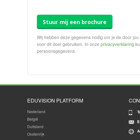
Stuur mij een brochure
Wij hebben deze gegevens nodig om je de door jou 
voor dit doel gebruiken. In onze
privacyverklaring
ku
persoonsgegevens.
EDUVISION PLATFORM
CON
Nederland
T
België
E
Duitsland
A
Oostenrijk