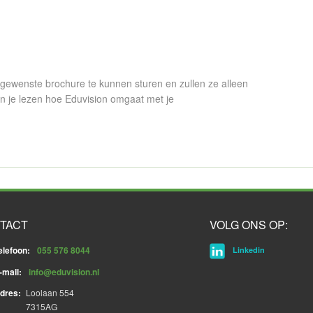
gewenste brochure te kunnen sturen en zullen ze alleen
n je lezen hoe Eduvision omgaat met je
TACT
VOLG ONS OP:
elefoon:
055 576 8044
Linkedin
-mail:
info@eduvision.nl
dres:
Loolaan 554
7315AG