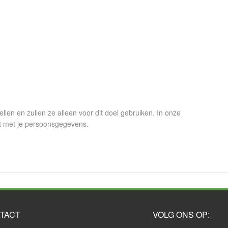
en en zullen ze alleen voor dit doel gebruiken. In onze
t met je persoonsgegevens.
TACT
VOLG ONS OP: