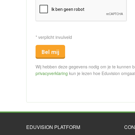
* verplicht invulveld
Bel mij
Wij hebben deze gegevens nodig om je te kunnen bell
privacyverklaring
kun je lezen hoe Eduvision omgaa
EDUVISION PLATFORM
CON