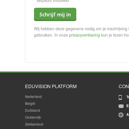
* verplicht invulveld
Schrijf mij in
Wij hebben deze gegevens nodig om je inschrijving t
gebruiken. In onze
privacyverklaring
kun je lezen h
EDUVISION PLATFORM
CON
Nederland
T
België
E
Duitsland
A
Oostenrijk
Zwitserland