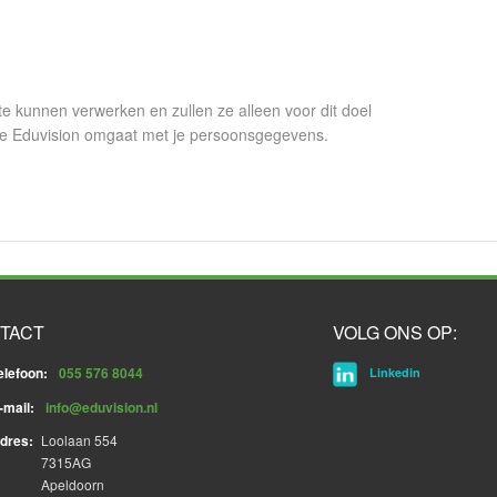
e kunnen verwerken en zullen ze alleen voor dit doel
oe Eduvision omgaat met je persoonsgegevens.
TACT
VOLG ONS OP:
elefoon:
055 576 8044
Linkedin
-mail:
info@eduvision.nl
dres:
Loolaan 554
7315AG
Apeldoorn