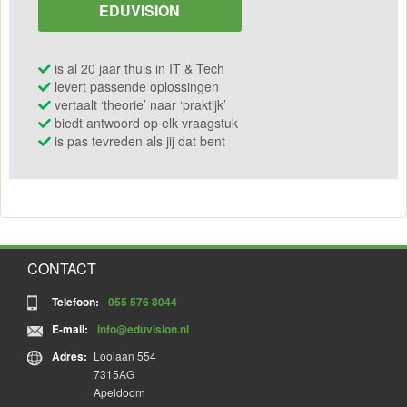
EDUVISION
is al 20 jaar thuis in IT & Tech
levert passende oplossingen
vertaalt ‘theorie’ naar ‘praktijk’
biedt antwoord op elk vraagstuk
is pas tevreden als jij dat bent
CONTACT
Telefoon:
055 576 8044
E-mail:
info@eduvision.nl
Adres:
Loolaan 554
7315AG
Apeldoorn