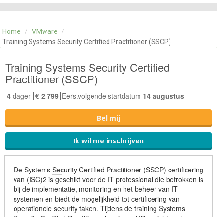
CATEGORIE
TRAININGEN
Home
/
VMware
/
OVER ONS
Training Systems Security Certified Practitioner (SSCP)
CONTACT
SKILLS ALCHEMIST
Training Systems Security Certified
Practitioner (SSCP)
4
dagen
€
2.799
Eerstvolgende startdatum
14 augustus
Bel mij
Ik wil me inschrijven
De Systems
Security
Certified Practitioner (SSCP) certificering
van (ISC)2 is geschikt voor de IT professional die betrokken is
bij de implementatie, monitoring en het beheer van IT
systemen en biedt de mogelijkheid tot certificering van
operationele security taken. Tijdens de training Systems