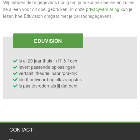
Wij hebben deze gegevens nodig om je te kunnen bellen en zullen
ze alleen voor dit doel gebruiken. In onze
privacyverklaring
kun je
lezen hoe Eduvision omgaat met je persoonsgegevens.
EDUVISION
is al 20 jaar thuis in IT & Tech
levert passende oplossingen
vertaalt ‘theorie’ naar ‘praktijk’
biedt antwoord op elk vraagstuk
is pas tevreden als jij dat bent
CONTACT