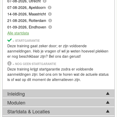
07-08-2026, Utrecht
07-08-2026, Apeldoorn
14-08-2026, Maastricht
21-08-2026, Rotterdam
01-09-2026, Eindhoven
Alle startdata
= STARTGARANTIE
Deze training gaat zeker door; er zijn voldoende
aanmeldingen. Heb je vragen of wil je weten hoeveel plekken
er nog beschikbaar zijn? Bel ons dan gerust!
= NOG GEEN STARTGARANTIE
Deze training krijgt startgarantie zodra er voldoende
aanmeldingen zijn: bel ons om te horen wat de actuele status
is of wat op dit moment de alternatieven zijn.
Inleiding
Modulen
De concepten van Team Topologies bieden je een
gereedschapskist waarmee je development teams optimaal
Startdata & Locaties
Tijdens de Training Team Topologies komen in basis
kunt organiseren voor een specifieke situatie. Dit kan gaan