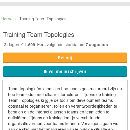
CATEGORIE
TRAININGEN
Home
/
Training Team Topologies
OVER ONS
CONTACT
Training Team Topologies
SKILLS ALCHEMIST
2
dagen
€
1.699
Eerstvolgende startdatum
7 augustus
Bel mij
Ik wil me inschrijven
Team topologieën laten zien hoe teams gestructureerd zijn en
hoe teamleden met elkaar interacteren. Tijdens de training
Team Topologies krijg je de tools om development teams
optimaal te organiseren, rollen en verantwoordelijkheden te
bepalen en de interactie tussen teams en teamleden te
definiëren. Tijdens de training leer je verschillende
organisatievormen voor teams kennen. Vervolgens gaan we
aan de slag met het analyseren van je huidige situatie en