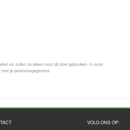
en en zullen ze alleen voor dit doel gebruiken. In onze
t met je persoonsgegevens.
TACT
VOLG ONS OP: