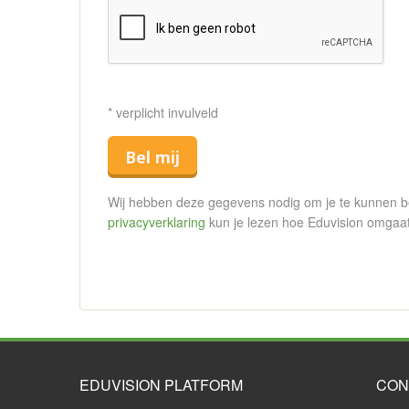
* verplicht invulveld
Bel mij
Wij hebben deze gegevens nodig om je te kunnen bell
privacyverklaring
kun je lezen hoe Eduvision omgaa
EDUVISION PLATFORM
CON