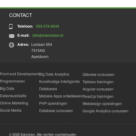
CONTACT
Telefoon:
055 576 8044
E-mail:
info@eduvision.nl
Adres:
Loolaan 554
7315AG
Apeldoorn
Front-end Development
Big Data Analytics
Qlikview cursussen
Programmeren
Kunstmatige Intelligentie
Tableau trainingen
Big Data
Databases
Angular cursussen
Datavisualisatie
Mobiele Apps ontwikkelen
React.js trainingen
Online Marketing
PHP opleidingen
Webdesign opleidingen
Social Media
Database cursussen
Google Analytics cursussen
© 2026 Eduvision. Alle rechten voorbehouden