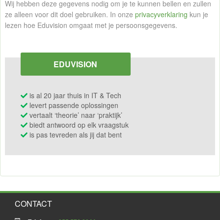
Wij hebben deze gegevens nodig om je te kunnen bellen en zullen
ze alleen voor dit doel gebruiken. In onze
privacyverklaring
kun je
lezen hoe Eduvision omgaat met je persoonsgegevens.
EDUVISION
is al 20 jaar thuis in IT & Tech
levert passende oplossingen
vertaalt ‘theorie’ naar ‘praktijk’
biedt antwoord op elk vraagstuk
is pas tevreden als jij dat bent
CONTACT