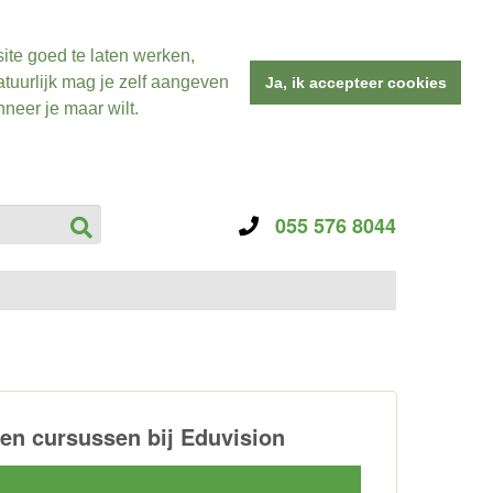
ite goed te laten werken,
tuurlijk mag je zelf aangeven
Ja, ik accepteer cookies
neer je maar wilt.
055 576 8044
n cursussen bij Eduvision