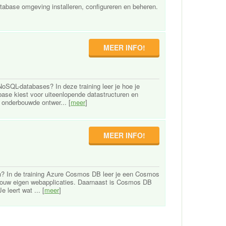
abase omgeving installeren, configureren en beheren.
MEER INFO!
oSQL-databases? In deze training leer je hoe je
base kiest voor uiteenlopende datastructuren en
 onderbouwde ontwer... [
meer
]
MEER INFO!
n? In de training Azure Cosmos DB leer je een Cosmos
 jouw eigen webapplicaties. Daarnaast is Cosmos DB
 leert wat ... [
meer
]