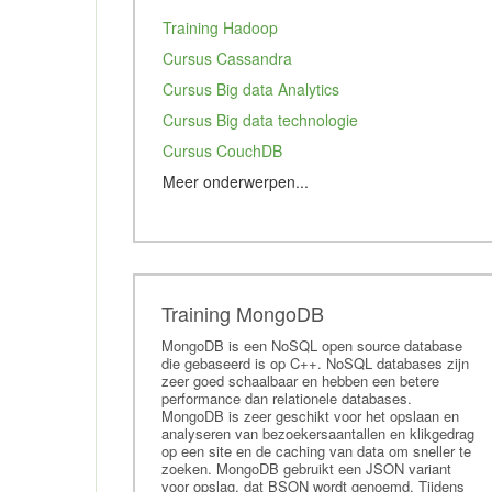
Training Hadoop
Cursus Cassandra
Cursus Big data Analytics
Cursus Big data technologie
Cursus CouchDB
Meer onderwerpen...
Cursus Apache mahout
Cursus Apache Pig
Training Data Mining
Cursus Redis
Training MongoDB
Studie Kunstmatige intelligentie
MongoDB is een NoSQL open source database
die gebaseerd is op C++. NoSQL databases zijn
Cursus Tableau
zeer goed schaalbaar en hebben een betere
performance dan relationele databases.
Tensorflow
MongoDB is zeer geschikt voor het opslaan en
Elastic
analyseren van bezoekersaantallen en klikgedrag
op een site en de caching van data om sneller te
Cursus Deep Learning
zoeken. MongoDB gebruikt een JSON variant
voor opslag, dat BSON wordt genoemd. Tijdens