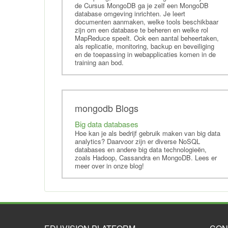
Cursus Data Management
de Cursus MongoDB ga je zelf een MongoDB
database omgeving inrichten. Je leert
Elasticsearch
documenten aanmaken, welke tools beschikbaar
SAS
zijn om een database te beheren en welke rol
MapReduce speelt. Ook een aantal beheertaken,
Training RapidMiner
als replicatie, monitoring, backup en beveiliging
en de toepassing in webapplicaties komen in de
Training Data Science
training aan bod.
Training Artificial Intelligence
Training Splunk
mongodb Blogs
Big data databases
Hoe kan je als bedrijf gebruik maken van big data
analytics? Daarvoor zijn er diverse NoSQL
databases en andere big data technologieën,
zoals Hadoop, Cassandra en MongoDB. Lees er
meer over in onze blog!