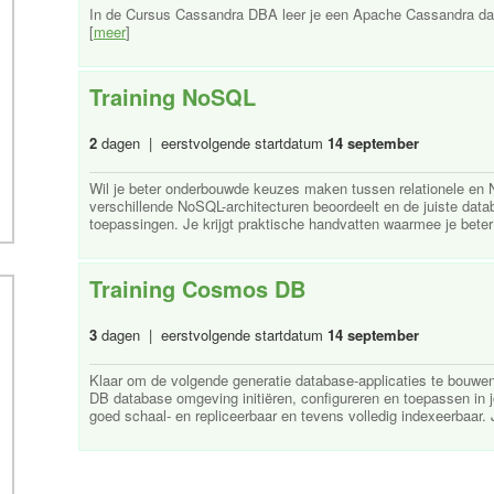
In de Cursus Cassandra DBA leer je een Apache Cassandra dat
[
meer
]
Training NoSQL
2
dagen | eerstvolgende startdatum
14 september
Wil je beter onderbouwde keuzes maken tussen relationele en N
verschillende NoSQL-architecturen beoordeelt en de juiste data
toepassingen. Je krijgt praktische handvatten waarmee je beter
Training Cosmos DB
3
dagen | eerstvolgende startdatum
14 september
Klaar om de volgende generatie database-applicaties te bouwe
DB database omgeving initiëren, configureren en toepassen in
goed schaal- en repliceerbaar en tevens volledig indexeerbaar. Je