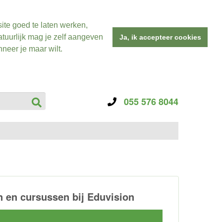
ite goed te laten werken,
tuurlijk mag je zelf aangeven
Ja, ik accepteer cookies
neer je maar wilt.
055 576 8044
 en cursussen bij Eduvision