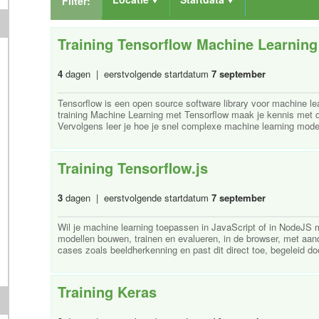
Filter:
Training Tensorflow Machine Learning
4
dagen | eerstvolgende startdatum
7 september
Tensorflow is een open source software library voor machine lear
training Machine Learning met Tensorflow maak je kennis met 
Vervolgens leer je hoe je snel complexe machine learning model
Training Tensorflow.js
3
dagen | eerstvolgende startdatum
7 september
Wil je machine learning toepassen in JavaScript of in NodeJS me
modellen bouwen, trainen en evalueren, in de browser, met aa
cases zoals beeldherkenning en past dit direct toe, begeleid door
Training Keras