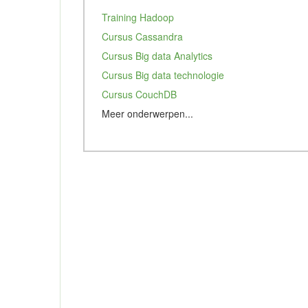
Training Hadoop
Cursus Cassandra
Cursus Big data Analytics
Cursus Big data technologie
Cursus CouchDB
Meer onderwerpen...
Cursus Apache mahout
Cursus MongoDB
Cursus Apache Pig
Training Data Mining
Cursus Redis
Studie Kunstmatige intelligentie
Cursus Tableau
Elastic
Cursus Deep Learning