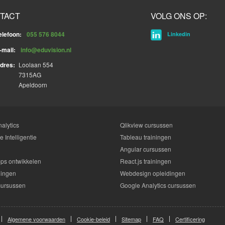
TACT
VOLG ONS OP:
elefoon:
055 576 8044
Linkedin
-mail:
info@eduvision.nl
dres:
Loolaan 554
7315AG
Apeldoorn
alytics
Qlikview cursussen
 Intelligentie
Tableau trainingen
Angular cursussen
ps ontwikkelen
React.js trainingen
dingen
Webdesign opleidingen
cursussen
Google Analytics cursussen
Algemene voorwaarden
Cookie-beleid
Sitemap
FAQ
Certificering