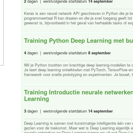
2
dagen | eerstvolgende startdatum
14 september
Keras is een neural network API geschreven in Python die je 
programmeertaal R kan draaien en die je snel toegang geeft tot
gewenst is, bijvoorbeeld in het geval van herhaalde tasks of ex
Training Python Deep Learning met b
4
dagen | eerstvolgende startdatum
8 september
Wil je Python inzetten om krachtige deep learning-modellen te 
Je leert deep learning ontwikkelen met PyTorch, TensorFlow e
framework voor snelle prototyping en experimenten. Je bouwt, tra
Training Introductie neurale netwerke
Learning
3
dagen | eerstvolgende startdatum
14 september
Deep Learning is samen met kunstmatige intelligentie één van
gezien voor de toekomst. Maar wat is Deep Learning eigenlijk en
neurale netwerken en Deep Learning leggen we uit wat Deep Lear