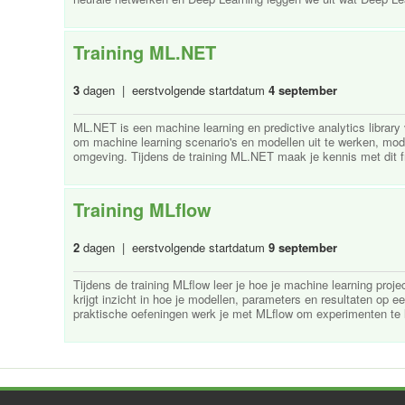
Training ML.NET
3
dagen | eerstvolgende startdatum
4 september
ML.NET is een machine learning en predictive analytics librar
om machine learning scenario's en modellen uit te werken, mode
omgeving. Tijdens de training ML.NET maak je kennis met dit f
Training MLflow
2
dagen | eerstvolgende startdatum
9 september
Tijdens de training MLflow leer je hoe je machine learning proj
krijgt inzicht in hoe je modellen, parameters en resultaten op e
praktische oefeningen werk je met MLflow om experimenten te l