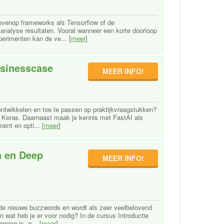
bovenop frameworks als Tensorflow of de
 analyse resultaten. Vooral wanneer een korte doorloop
perimenten kan de ve... [
meer
]
usinesscase
MEER INFO!
ontwikkelen en toe te passen op praktijkvraagstukken?
n Keras. Daarnaast maak je kennis met FastAI als
int en opti... [
meer
]
n en Deep
MEER INFO!
 de nieuwe buzzwords en wordt als zeer veelbelovend
 wat heb je er voor nodig? In de cursus Introductie
ning is, g... [
meer
]