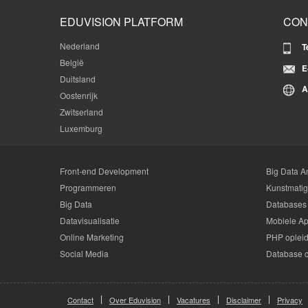
EDUVISION PLATFORM
CON
Nederland
T
België
E
Duitsland
A
Oostenrijk
Zwitserland
Luxemburg
Front-end Development
Big Data An
Programmeren
Kunstmatige
Big Data
Databases
Datavisualisatie
Mobiele Ap
Online Marketing
PHP oplei
Social Media
Database 
Contact
Over Eduvision
Vacatures
Disclaimer
Privacy