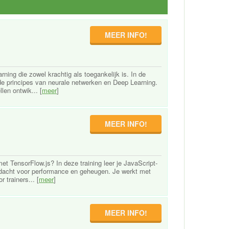
MEER INFO!
ning die zowel krachtig als toegankelijk is. In de
de principes van neurale netwerken en Deep Learning.
len ontwik... [
meer
]
MEER INFO!
t TensorFlow.js? In deze training leer je JavaScript-
ndacht voor performance en geheugen. Je werkt met
 trainers... [
meer
]
MEER INFO!