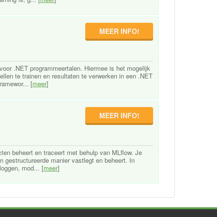
MEER INFO!
y voor .NET programmeertalen. Hiermee is het mogelijk
llen te trainen en resultaten te verwerken in een .NET
ramewor... [
meer
]
MEER INFO!
ecten beheert en traceert met behulp van MLflow. Je
en gestructureerde manier vastlegt en beheert. In
oggen, mod... [
meer
]