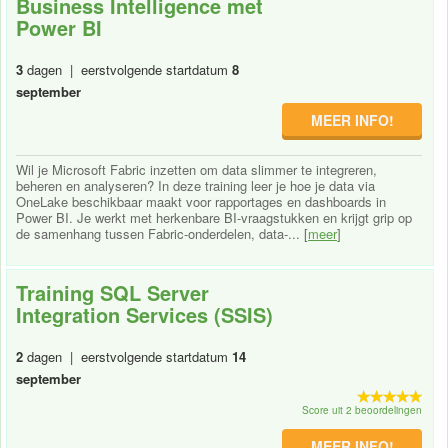
Business Intelligence met
Power BI
3
dagen | eerstvolgende startdatum
8
september
MEER INFO!
Wil je Microsoft Fabric inzetten om data slimmer te integreren,
beheren en analyseren? In deze training leer je hoe je data via
OneLake beschikbaar maakt voor rapportages en dashboards in
Power BI. Je werkt met herkenbare BI-vraagstukken en krijgt grip op
de samenhang tussen Fabric-onderdelen, data-... [
meer
]
Training SQL Server
Integration Services (SSIS)
2
dagen | eerstvolgende startdatum
14
september
Score uit 2 beoordelingen
MEER INFO!