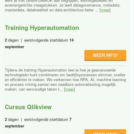
werk je met DAMA-DMBOK aan begrippen, kennisgebieden en
examengerichte vraagstukken. Je leert datagovernance, metadata,
masterdata, datakwaliteit en data-architectuur beter ... [
meer
]
Training Hyperautomation
2
dagen | eerstvolgende startdatum
14
september
MEER INFO!
Tijdens de training Hyperautomation leer je hoe je geavanceerde
technologieën kunt combineren om bedrijfsprocessen slimmer, sneller
en efficiënter te maken. We verkennen hoe RPA, AI, machine learning
en process mining samen een naadloze automatisering mogelijk
maken, van eenvoudige taken t... [
meer
]
Cursus Qlikview
2
dagen | eerstvolgende startdatum
7
september