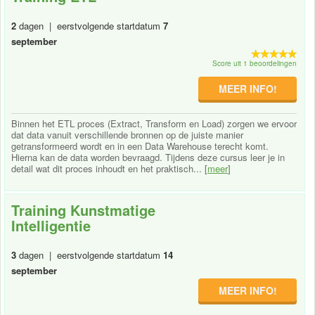
2
dagen | eerstvolgende startdatum
7
september
Score uit 1 beoordelingen
MEER INFO!
Binnen het ETL proces (Extract, Transform en Load) zorgen we ervoor
dat data vanuit verschillende bronnen op de juiste manier
getransformeerd wordt en in een Data Warehouse terecht komt.
Hierna kan de data worden bevraagd. Tijdens deze cursus leer je in
detail wat dit proces inhoudt en het praktisch... [
meer
]
Training Kunstmatige
Intelligentie
3
dagen | eerstvolgende startdatum
14
september
MEER INFO!