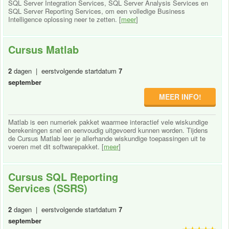
SQL Server Integration Services, SQL Server Analysis Services en
SQL Server Reporting Services, om een volledige Business
Intelligence oplossing neer te zetten. [
meer
]
Cursus Matlab
2
dagen | eerstvolgende startdatum
7
september
MEER INFO!
Matlab is een numeriek pakket waarmee interactief vele wiskundige
berekeningen snel en eenvoudig uitgevoerd kunnen worden. Tijdens
de Cursus Matlab leer je allerhande wiskundige toepassingen uit te
voeren met dit softwarepakket. [
meer
]
Cursus SQL Reporting
Services (SSRS)
2
dagen | eerstvolgende startdatum
7
september