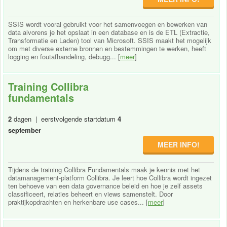
SSIS wordt vooral gebruikt voor het samenvoegen en bewerken van
data alvorens je het opslaat in een database en is de ETL (Extractie,
Transformatie en Laden) tool van Microsoft. SSIS maakt het mogelijk
om met diverse externe bronnen en bestemmingen te werken, heeft
logging en foutafhandeling, debugg... [
meer
]
Training Collibra
fundamentals
2
dagen | eerstvolgende startdatum
4
september
MEER INFO!
Tijdens de training Collibra Fundamentals maak je kennis met het
datamanagement-platform Collibra. Je leert hoe Collibra wordt ingezet
ten behoeve van een data governance beleid en hoe je zelf assets
classificeert, relaties beheert en views samenstelt. Door
praktijkopdrachten en herkenbare use cases... [
meer
]