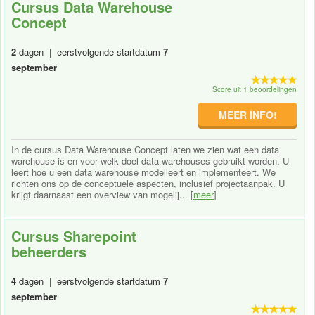
Cursus Data Warehouse
Concept
2
dagen | eerstvolgende startdatum
7
september
Score uit 1 beoordelingen
MEER INFO!
In de cursus Data Warehouse Concept laten we zien wat een data
warehouse is en voor welk doel data warehouses gebruikt worden. U
leert hoe u een data warehouse modelleert en implementeert. We
richten ons op de conceptuele aspecten, inclusief projectaanpak. U
krijgt daarnaast een overview van mogelij... [
meer
]
Cursus Sharepoint
beheerders
4
dagen | eerstvolgende startdatum
7
september