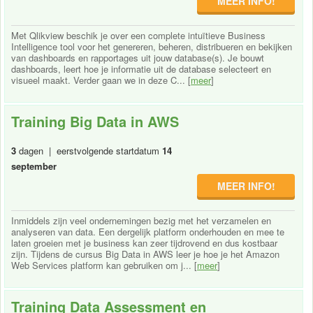
MEER INFO!
Met Qlikview beschik je over een complete intuïtieve Business
Intelligence tool voor het genereren, beheren, distribueren en bekijken
van dashboards en rapportages uit jouw database(s). Je bouwt
dashboards, leert hoe je informatie uit de database selecteert en
visueel maakt. Verder gaan we in deze C... [
meer
]
Training Big Data in AWS
3
dagen | eerstvolgende startdatum
14
september
MEER INFO!
Inmiddels zijn veel ondernemingen bezig met het verzamelen en
analyseren van data. Een dergelijk platform onderhouden en mee te
laten groeien met je business kan zeer tijdrovend en dus kostbaar
zijn. Tijdens de cursus Big Data in AWS leer je hoe je het Amazon
Web Services platform kan gebruiken om j... [
meer
]
Training Data Assessment en