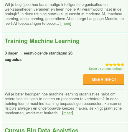
Wil je begrijpen hoe kunstmatige intelligentie organisaties en
werkzaamheden verandert en leren hoe je AI verantwoord inzet in de
praktijk? In deze training ontwikkel je inzicht in moderne AI, machine
learning, deep learning, generatieve AI en Large Language Models. Je
leert AI toepassingen te beoor... [
meer
]
Training Machine Learning
3
dagen | eerstvolgende startdatum
26
augustus
Score uit 2 beoordelingen
MEER INFO!
Wil je beter begrijpen hoe machine learning organisaties helpt om
betere beslissingen te nemen en processen te verbeteren? In deze
training leer je machine learning-toepassingen beoordelen, kansen en
risico's afwegen en onderbouwde keuzes maken. Je krijgt praktische
handvatten, werkt met herkenb... [
meer
]
Cursus Big Data Analytics