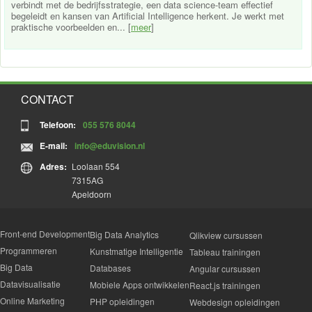
verbindt met de bedrijfsstrategie, een data science-team effectief
begeleidt en kansen van Artificial Intelligence herkent. Je werkt met
praktische voorbeelden en... [
meer
]
CONTACT
Telefoon:
055 576 8044
E-mail:
info@eduvision.nl
Adres:
Loolaan 554
7315AG
Apeldoorn
Front-end Development
Big Data Analytics
Qlikview cursussen
Programmeren
Kunstmatige Intelligentie
Tableau trainingen
Big Data
Databases
Angular cursussen
Datavisualisatie
Mobiele Apps ontwikkelen
React.js trainingen
Online Marketing
PHP opleidingen
Webdesign opleidingen